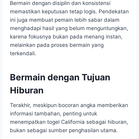
Bermain dengan disiplin dan konsistensi
memastikan keputusan tetap logis. Pendekatan
ini juga membuat pemain lebih sabar dalam
menghadapi hasil yang belum menguntungkan,
karena fokusnya bukan pada menang instan,
melainkan pada proses bermain yang
terkendali.
Bermain dengan Tujuan
Hiburan
Terakhir, meskipun bocoran angka memberikan
informasi tambahan, penting untuk
menempatkan togel California sebagai hiburan,
bukan sebagai sumber penghasilan utama.