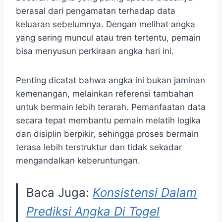
berasal dari pengamatan terhadap data
keluaran sebelumnya. Dengan melihat angka
yang sering muncul atau tren tertentu, pemain
bisa menyusun perkiraan angka hari ini.
Penting dicatat bahwa angka ini bukan jaminan
kemenangan, melainkan referensi tambahan
untuk bermain lebih terarah. Pemanfaatan data
secara tepat membantu pemain melatih logika
dan disiplin berpikir, sehingga proses bermain
terasa lebih terstruktur dan tidak sekadar
mengandalkan keberuntungan.
Baca Juga:
Konsistensi Dalam
Prediksi Angka Di Togel