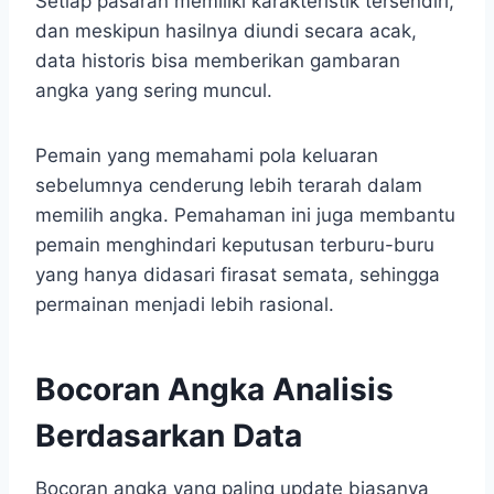
Setiap pasaran memiliki karakteristik tersendiri,
dan meskipun hasilnya diundi secara acak,
data historis bisa memberikan gambaran
angka yang sering muncul.
Pemain yang memahami pola keluaran
sebelumnya cenderung lebih terarah dalam
memilih angka. Pemahaman ini juga membantu
pemain menghindari keputusan terburu-buru
yang hanya didasari firasat semata, sehingga
permainan menjadi lebih rasional.
Bocoran Angka Analisis
Berdasarkan Data
Bocoran angka yang paling update biasanya