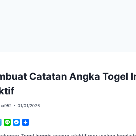
buat Catatan Angka Togel I
tif
ha952
01/01/2026
T
L
M
S
e
i
e
h
l
n
s
a
eluaran Togel Inggris secara efektif merupakan langkah