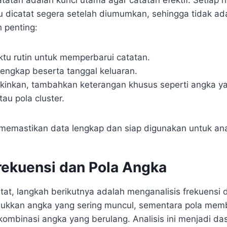
rlu dicatat segera setelah diumumkan, sehingga tidak a
 penting:
tu rutin untuk memperbarui catatan.
lengkap beserta tanggal keluaran.
inkan, tambahkan keterangan khusus seperti angka y
au pola cluster.
 memastikan data lengkap dan siap digunakan untuk anal
Frekuensi dan Pola Angka
tat, langkah berikutnya adalah menganalisis frekuensi 
jukkan angka yang sering muncul, sementara pola mem
kombinasi angka yang berulang. Analisis ini menjadi da