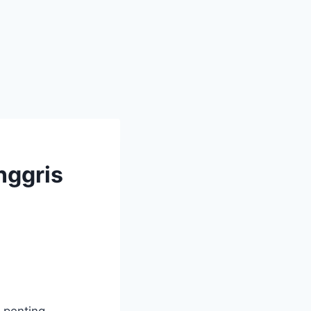
nggris
 penting