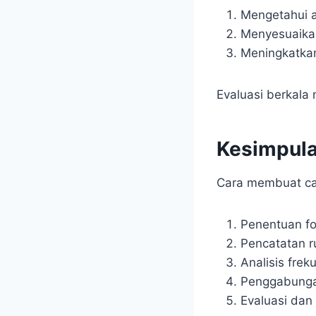
Mengetahui a
Menyesuaikan
Meningkatkan 
Evaluasi berkala 
Kesimpul
Cara membuat cat
Penentuan fo
Pencatatan ru
Analisis frek
Penggabunga
Evaluasi dan