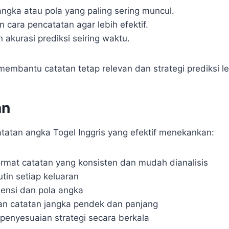
ngka atau pola yang paling sering muncul.
 cara pencatatan agar lebih efektif.
akurasi prediksi seiring waktu.
membantu catatan tetap relevan dan strategi prediksi leb
an
atan angka Togel Inggris yang efektif menekankan:
rmat catatan yang konsisten dan mudah dianalisis
tin setiap keluaran
uensi dan pola angka
n catatan jangka pendek dan panjang
 penyesuaian strategi secara berkala