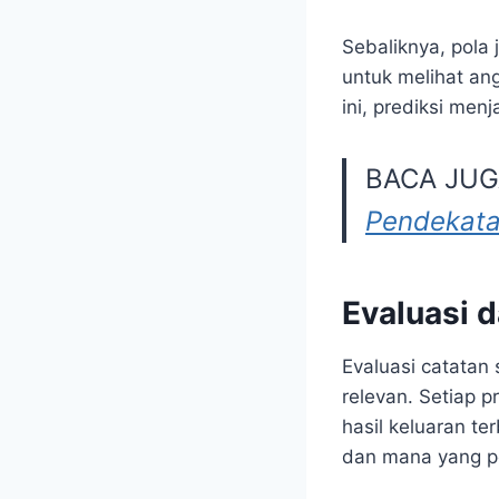
Sebaliknya, pola
untuk melihat an
ini, prediksi men
BACA JUG
Pendekata
Evaluasi 
Evaluasi catatan 
relevan. Setiap 
hasil keluaran te
dan mana yang pe