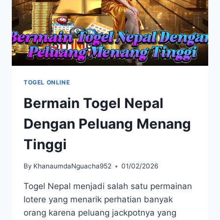
TOGEL ONLINE
Bermain Togel Nepal
Dengan Peluang Menang
Tinggi
By
KhanaumdaNguacha952
01/02/2026
Togel Nepal menjadi salah satu permainan
lotere yang menarik perhatian banyak
orang karena peluang jackpotnya yang