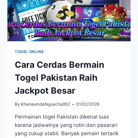
TOGEL ONLINE
Cara Cerdas Bermain
Togel Pakistan Raih
Jackpot Besar
By
KhanaumdaNguacha952
01/02/2026
Permainan togel Pakistan dikenal luas
karena jadwalnya yang rutin dan pasaran
yang cukup stabil. Banyak pemain tertarik