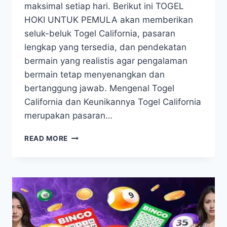
maksimal setiap hari. Berikut ini TOGEL
HOKI UNTUK PEMULA akan memberikan
seluk-beluk Togel California, pasaran
lengkap yang tersedia, dan pendekatan
bermain yang realistis agar pengalaman
bermain tetap menyenangkan dan
bertanggung jawab. Mengenal Togel
California dan Keunikannya Togel California
merupakan pasaran…
TOGEL
READ MORE
CALIFORNIA
PASARAN
LENGKAP
HADIAH
FANTASTIS