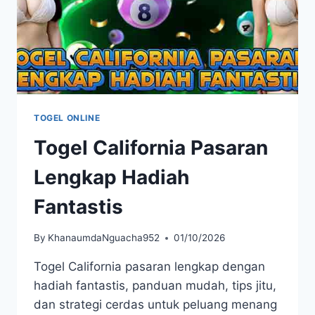
TOGEL ONLINE
Togel California Pasaran
Lengkap Hadiah
Fantastis
By
KhanaumdaNguacha952
01/10/2026
Togel California pasaran lengkap dengan
hadiah fantastis, panduan mudah, tips jitu,
dan strategi cerdas untuk peluang menang